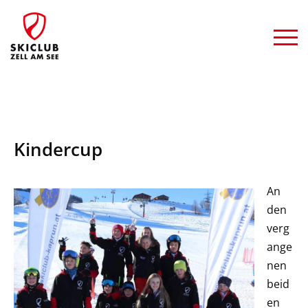
Kindercup
An
den
verg
ange
nen
beid
en