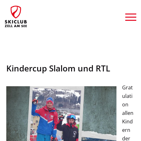
Kindercup Slalom und RTL
Grat
ulati
on
allen
Kind
ern
der