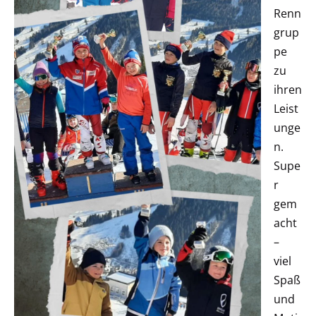
Renn
grup
pe
zu
ihren
Leist
unge
n.
Supe
r
gem
acht
–
viel
Spaß
und